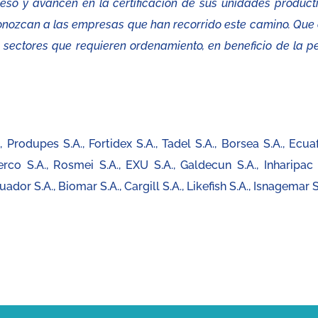
ceso y avancen en la certificación de sus unidades producti
onozcan a las empresas que han recorrido este camino. Que 
 sectores que requieren ordenamiento, en beneficio de la p
Produpes S.A., Fortidex S.A., Tadel S.A., Borsea S.A., Ecua
erco S.A., Rosmei S.A., EXU S.A., Galdecun S.A., Inharipac S
uador S.A., Biomar S.A., Cargill S.A., Likefish S.A., Isnagemar S