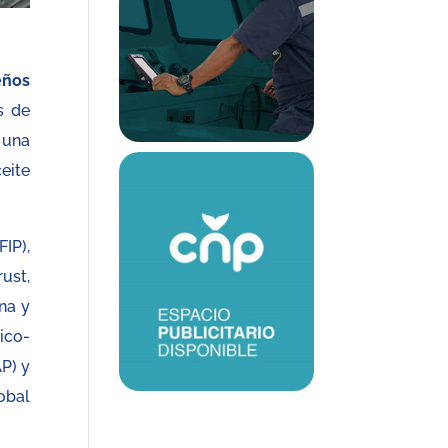
eños
s de
 una
eite
IP),
ust,
na y
ico-
AP) y
obal