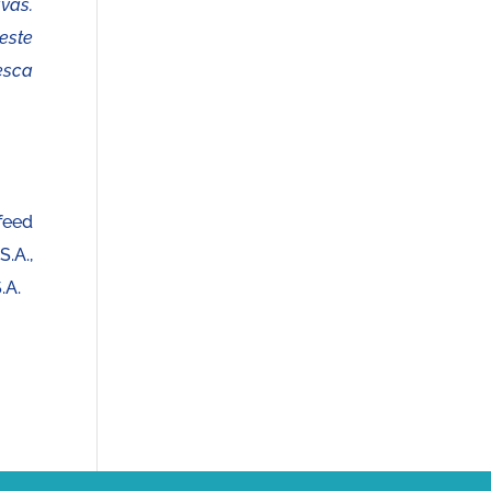
vas.
este
esca
feed
.A.,
.A.