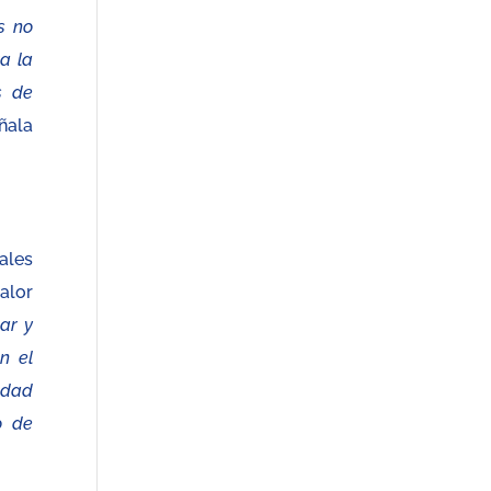
s no
a la
s de
eñala
ales
alor
ar y
n el
idad
o de