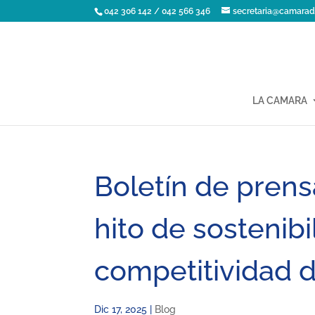
042 306 142 / 042 566 346
secretaria@camarad
LA CAMARA
Boletín de pren
hito de sostenibi
competitividad d
Dic 17, 2025
|
Blog