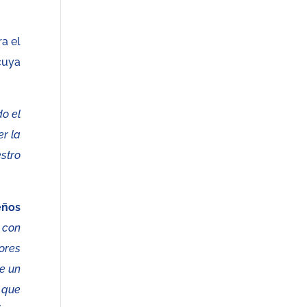
a el
cuya
o el
er la
stro
eños
 con
ores
e un
 que