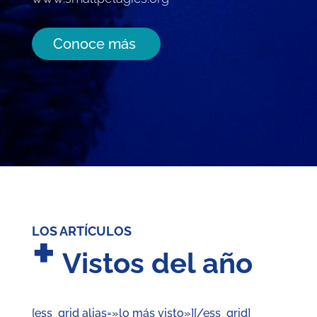
Conoce más
+
LOS ARTÍCULOS
Vistos del año
[ess_grid alias=»lo más visto»][/ess_grid]