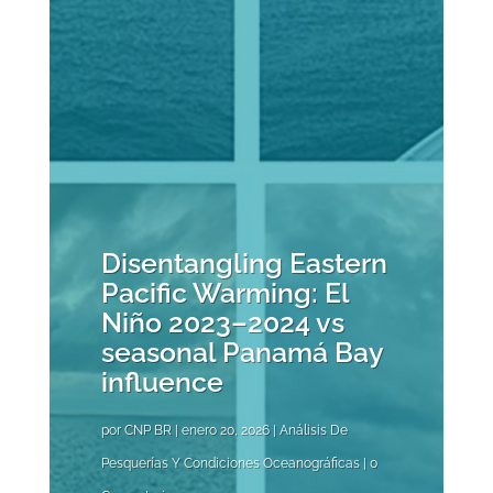
Disentangling Eastern
Pacific Warming: El
Niño 2023–2024 vs
seasonal Panamá Bay
influence
por
CNP BR
|
enero 20, 2026
|
Análisis De
Pesquerías Y Condiciones Oceanográficas
| 0