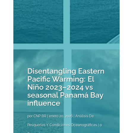
Disentangling Eastern
Pacific Warming: El
Niño 2023–2024 vs
seasonal Panamá Bay
influence
por
CNP BR
|
enero 20, 2026
|
Análisis De
Pesquerías Y Condiciones Oceanográficas
| 0