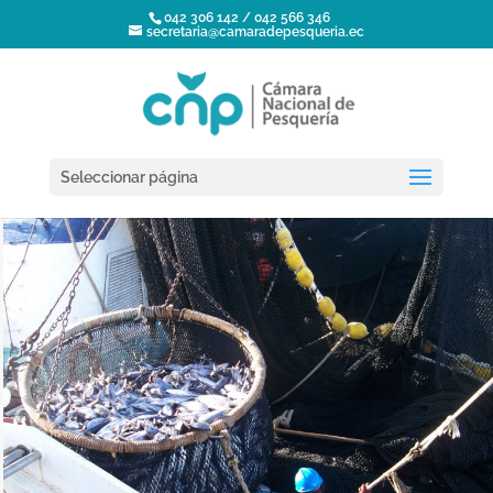
042 306 142 / 042 566 346
secretaria@camaradepesqueria.ec
Seleccionar página