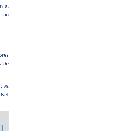
n al
 con
ores
s de
tiva
 Net