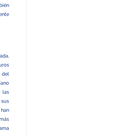
bién
ente
ada,
uros
 del
iano
las
sus
 han
más
rama