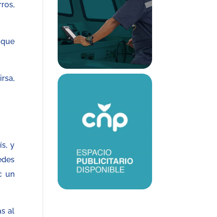
ros,
 que
rsa,
s, y
edes
c un
s al