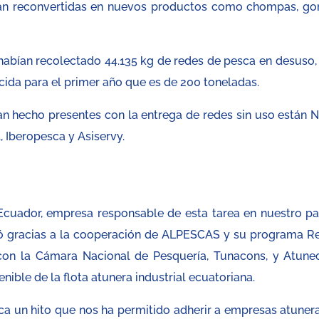
án reconvertidas en nuevos productos como chompas, gor
abían recolectado 44.135 kg de redes de pesca en desuso,
cida para el primer año que es de 200 toneladas.
n hecho presentes con la entrega de redes sin uso están Ni
 Iberopesca y Asiservy.
Ecuador, empresa responsable de esta tarea en nuestro paí
ció gracias a la cooperación de ALPESCAS y su programa R
 con la Cámara Nacional de Pesquería, Tunacons, y Atune
nible de la flota atunera industrial ecuatoriana.
 un hito que nos ha permitido adherir a empresas atunera