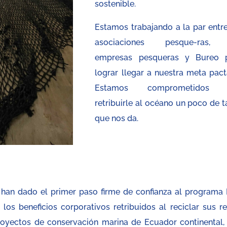
sostenible.
Estamos trabajando a la par entre
asociaciones pesque-ras, 
empresas pesqueras y Bureo 
lograr llegar a nuestra meta pact
Estamos comprometidos 
retribuirle al océano un poco de t
que nos da.
han dado el primer paso firme de confianza al programa
 los beneficios corporativos retribuidos al reciclar sus re
oyectos de conservación marina de Ecuador continental, 