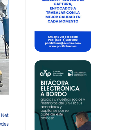
 Net
edes