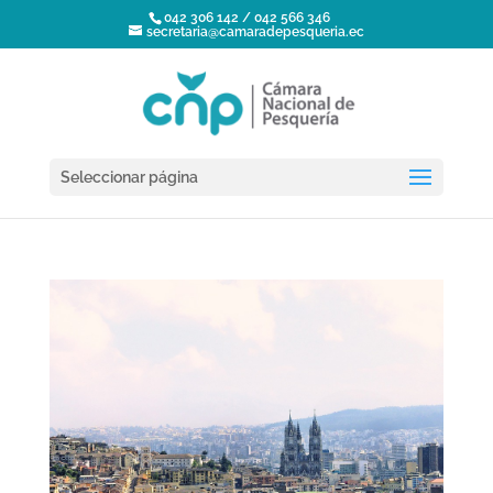
042 306 142 / 042 566 346
secretaria@camaradepesqueria.ec
Seleccionar página