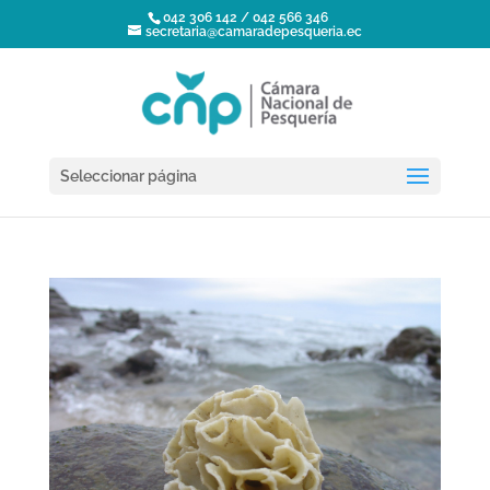
042 306 142 / 042 566 346
secretaria@camaradepesqueria.ec
Seleccionar página