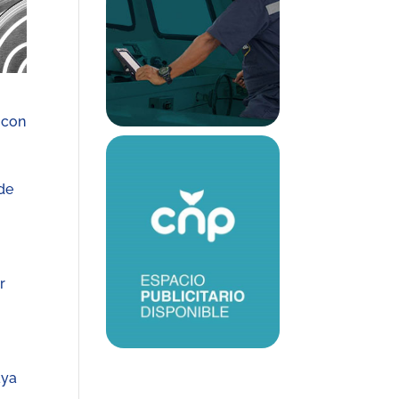
 con
de
r
aya