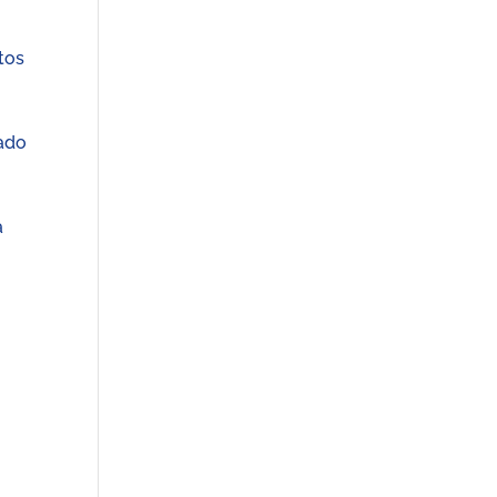
tos
zado
a