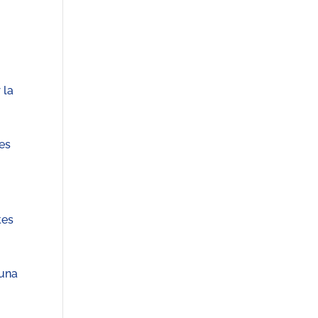
y
 la
es
tes
 una