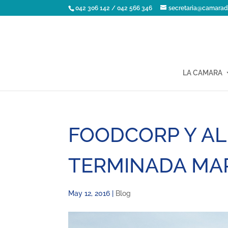
042 306 142 / 042 566 346
secretaria@camarad
LA CAMARA
FOODCORP Y AL
TERMINADA MA
May 12, 2016
|
Blog