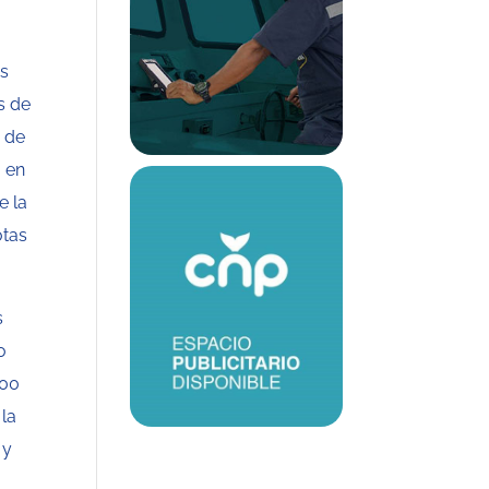
es
s de
d de
 en
e la
otas
s
o
000
 la
 y