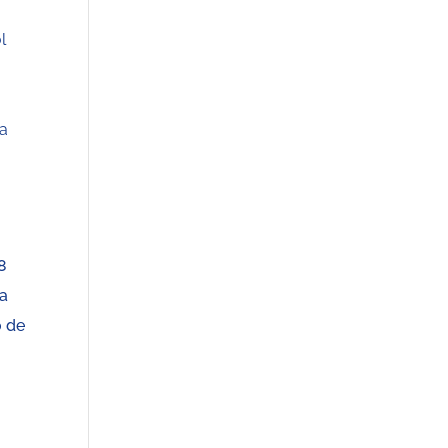
l
la
8
la
o de