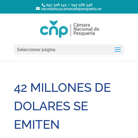
042 306 142 / 042 566 346
secretaria@camaradepesqueria.ec
Seleccionar página
42 MILLONES DE
DOLARES SE
EMITEN