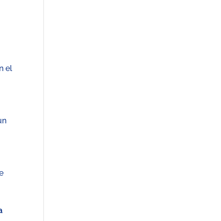
n el
un
de
a