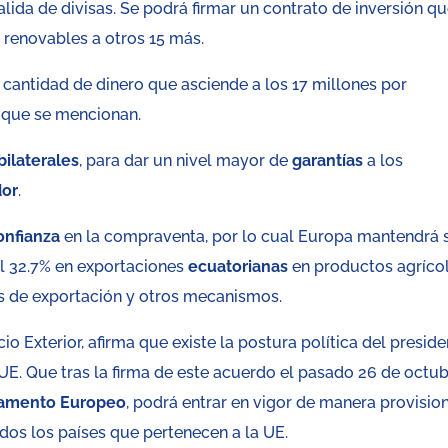
alida de divisas. Se podrá firmar un contrato de inversión q
, renovables a otros 15 más.
cantidad de dinero que asciende a los 17 millones por
 que se mencionan.
bilaterales
, para dar un nivel mayor de
garantías
a los
dor
.
onfianza
en la compraventa, por lo cual Europa mantendrá 
el 32.7% en exportaciones
ecuatorianas
en productos agrícol
as de exportación y otros mecanismos.
io Exterior, afirma que existe la postura política del presid
UE. Que tras la firma de este acuerdo el pasado 26 de octub
lamento Europeo
, podrá entrar en vigor de manera provision
dos los países que pertenecen a la UE.