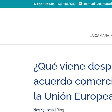
042 306 142 / 042 566 346
secretaria@camarad
LA CAMARA
¿Qué viene despu
acuerdo comercia
la Unión Europe
Nov 15, 2016
|
Blog