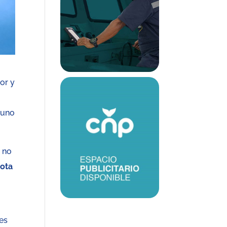
or y
 uno
o
no
uota
es