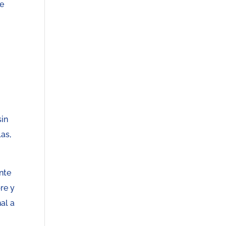
ue
sin
as,
ente
re y
al a