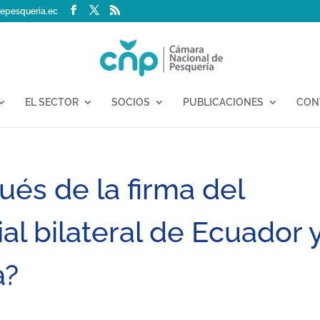
epesqueria.ec
EL SECTOR
SOCIOS
PUBLICACIONES
CON
és de la firma del
l bilateral de Ecuador 
a?