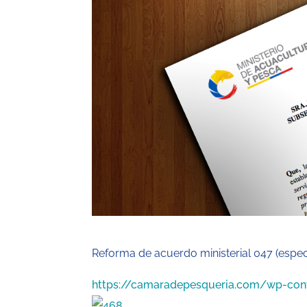
Reforma de acuerdo ministerial 047 (espec
https://camaradepesqueria.com/wp-co