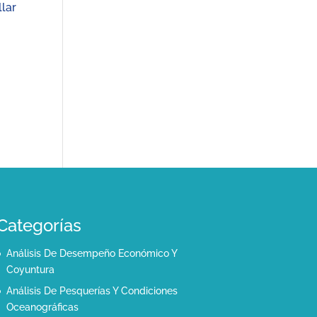
llar
Categorías
Análisis De Desempeño Económico Y
Coyuntura
Análisis De Pesquerías Y Condiciones
Oceanográficas