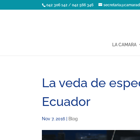
042 306 142 / 042 566 346
secretaria@camarad
LA CAMARA
La veda de espec
Ecuador
Nov 7, 2016
|
Blog