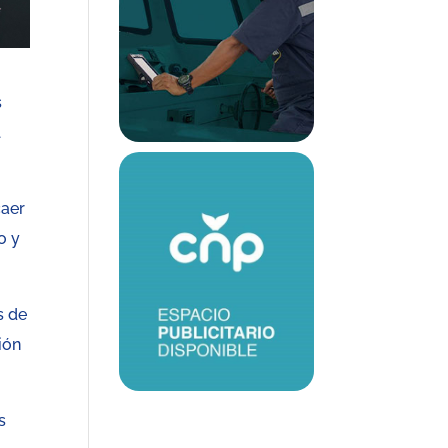
s
l
caer
o y
s de
ión
s