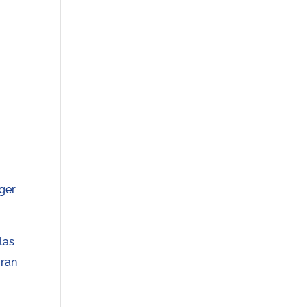
ger
las
gran