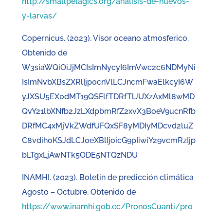
http://smallpelagics.org/analisis-de-huevos-
y-larvas/
Copernicus. (2023). Visor oceano atmosferico.
Obtenido de
W3siaWQiOiJjMCIsImNycyI6ImVwc2c6NDMyNi
IsImNvbXBsZXRlIjp0cnVlLCJncmFwaElkcyI6W
yJXSU5EX0dMT19QSFlfTDRfTlJUXzAxMl8wMD
QvY21lbXNfb2JzLXdpbmRfZ2xvX3BoeV9ucnRfb
DRfMC4xMjVkZWdfUFQxSF8yMDIyMDcvd2luZ
C8vdih0KSJdLCJ0eXBlIjoicG9pIiwiY29vcmRzIjp
bLTgxLjAwNTk5ODE5NTQzNDU
INAMHI. (2023). Boletin de predicción climática
Agosto – Octubre. Obtenido de
https://www.inamhi.gob.ec/PronosCuanti/pro