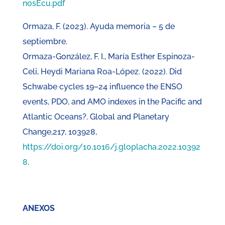
nosEcu.pdf
Ormaza, F. (2023). Ayuda memoria – 5 de
septiembre.
Ormaza-González, F. I., María Esther Espinoza-
Celi, Heydi Mariana Roa-López. (2022). Did
Schwabe cycles 19–24 influence the ENSO
events, PDO, and AMO indexes in the Pacific and
Atlantic Oceans?. Global and Planetary
Change,217, 103928,
https://doi.org/10.1016/j.gloplacha.2022.10392
8
.
ANEXOS