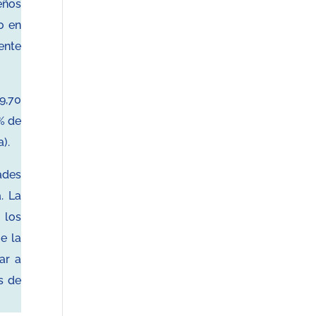
eños
o en
ente
9,70
% de
).
ades
. La
 los
e la
ar a
s de