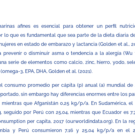
nas afines es esencial para obtener un perfil nutrici
 lo que es fundamental que sea parte de la dieta diaria de
ujeres en estado de embarazo y lactancia (Golden et al., 20
prevenir o disminuir asma o tendencia a la alergia (Wu y
a serie de elementos como calcio, zinc, hierro, yodo, sele
(omega-3, EPA, DHA, Golden et al. (2021).
el consumo promedio per cápita (p) anual (a) mundial de 
ortado, sin embargo hay diferencias enormes entre los paí
Kg mientras que Afganistán 0,25 kg/p/a. En Sudamérica, el 
seguido por Perú con 25,04, mientras que Ecuador es 7,7
nsumption per capita, 2017 (ourworldindata.org). En la reg
mbia y Perú consumieron 7,16 y 25,04 kg/p/a en el 2