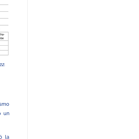
22.
ismo
o un
ó la