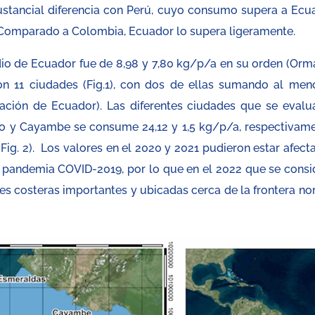
ustancial diferencia con Perú, cuyo consumo supera a Ecu
. Comparado a Colombia, Ecuador lo supera ligeramente.
o de Ecuador fue de 8,98 y 7,80 kg/p/a en su orden (Orm
ron 11 ciudades (Fig.1), con dos de ellas sumando al men
ación de Ecuador). Las diferentes ciudades que se evalu
lao y Cayambe se consume 24,12 y 1,5 kg/p/a, respectivame
Fig. 2). Los valores en el 2020 y 2021 pudieron estar afect
la pandemia COVID-2019, por lo que en el 2022 que se consi
des costeras importantes y ubicadas cerca de la frontera nor