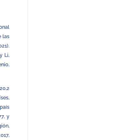
onal
 las
21).
 Li,
nio,
20,2
ses,
país
7, y
ión,
017,