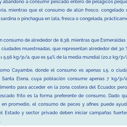
e y abandono a consumir pescado entero de pelágicos pequ
toria, mientras que el consumo de atún fresco, congelado 
 sardina o pinchagua en lata, fresca o congelada, prácticam
n consumo de alrededor de 8,38, mientras que Esmeraldas 
s ciudades muestreadas, que representan alrededor del 30 
± 5,56 kg/p/a, que es 54% de la media mundial (20.2 kg/p/a
como Cayambe, donde el consumo es apenas 1,5, o ciud
o Santa Elena, cuya población consume apenas 7 kg/p/a
imento para acceder en la zona costera del Ecuador, pero
Pescado frito es la forma preferente de consumo. Dado qu
 % en promedio, el consumo de peces y afines puede ayud
el Estado y sector privado deben iniciar campañas fuerte
.