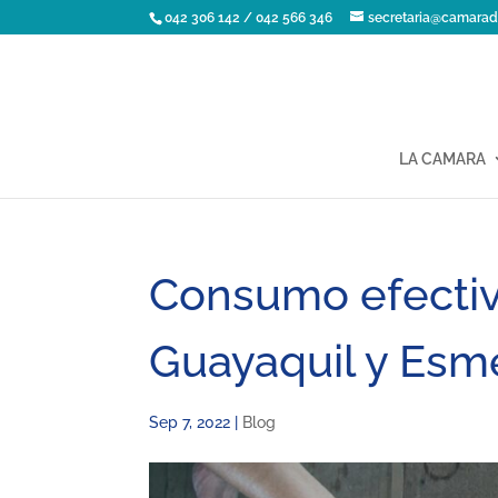
042 306 142 / 042 566 346
secretaria@camarad
LA CAMARA
Consumo efectiv
Guayaquil y Esme
Sep 7, 2022
|
Blog