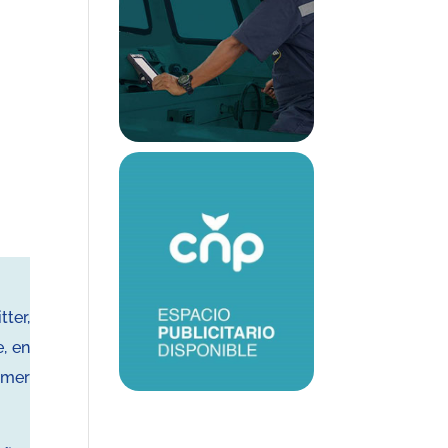
ter,
, en
imer