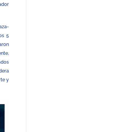
ador
aza-
os 5
aron
nte,
ados
dera
te y