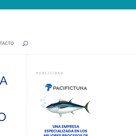
TACTO
DA
O