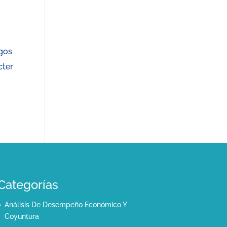
agos
cter
Categorías
Análisis De Desempeño Económico Y
Coyuntura