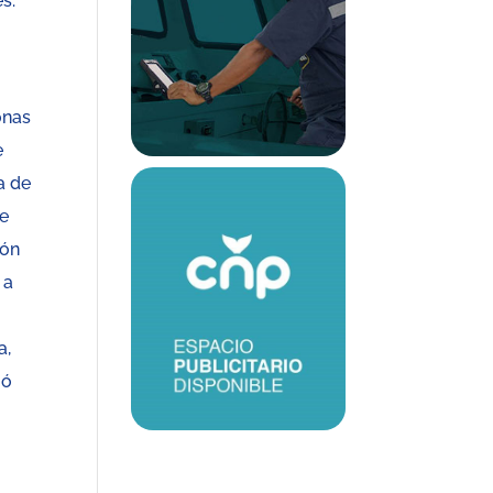
s.
onas
e
a de
de
ión
 a
a,
jó
.