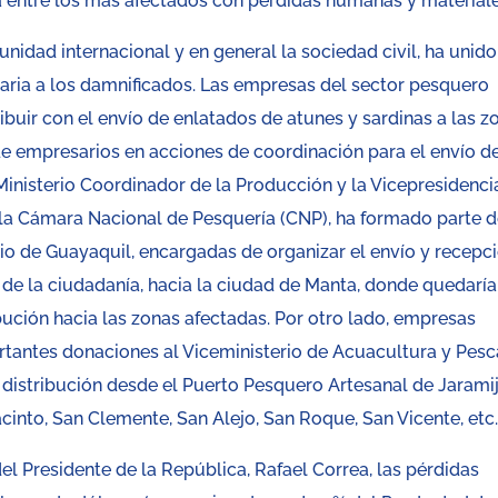
 entre los más afectados con pérdidas humanas y materiale
unidad internacional y en general la sociedad civil, ha unido
aria a los damnificados. Las empresas del sector pesquero
buir con el envío de enlatados de atunes y sardinas a las z
e empresarios en acciones de coordinación para el envío d
Ministerio Coordinador de la Producción y la Vicepresidenci
 la Cámara Nacional de Pesquería (CNP), ha formado parte 
io de Guayaquil, encargadas de organizar el envío y recepc
 de la ciudadanía, hacia la ciudad de Manta, donde quedaría
ibución hacia las zonas afectadas. Por otro lado, empresas
rtantes donaciones al Viceministerio de Acuacultura y Pesc
 distribución desde el Puerto Pesquero Artesanal de Jarami
nto, San Clemente, San Alejo, San Roque, San Vicente, etc
l Presidente de la República, Rafael Correa, las pérdidas