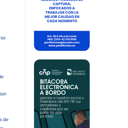
a
rse
de
rían
a de