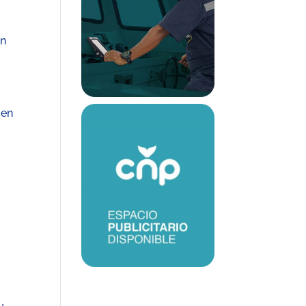
ón
 en