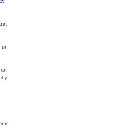
ndo
ral
 19
 un
al y
r
eras