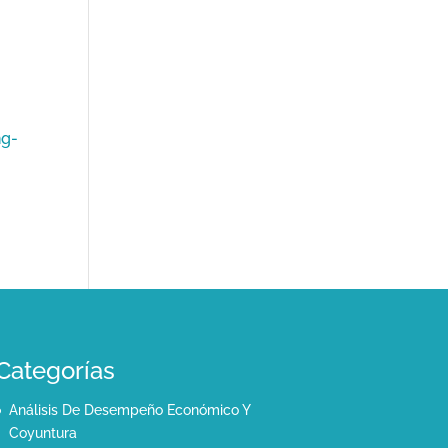
ng-
Categorías
Análisis De Desempeño Económico Y
Coyuntura