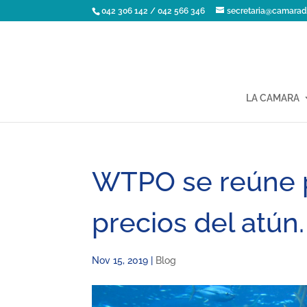
042 306 142 / 042 566 346
secretaria@camarad
LA CAMARA
WTPO se reúne p
precios del atún.
Nov 15, 2019
|
Blog