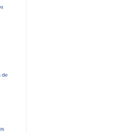
os
s de
es