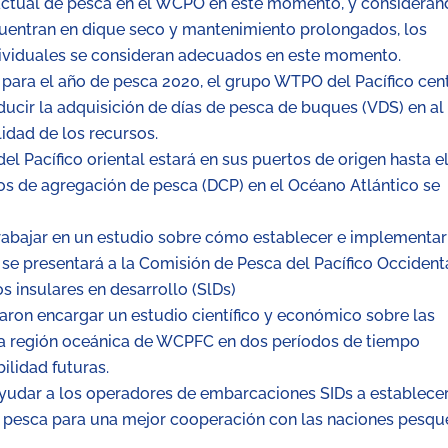
 actual de pesca en el WCPO en este momento, y considera
uentran en dique seco y mantenimiento prolongados, los
dividuales se consideran adecuados en este momento.
para el año de pesca 2020, el grupo WTPO del Pacífico cent
ucir la adquisición de días de pesca de buques (VDS) en al
idad de los recursos.
l Pacífico oriental estará en sus puertos de origen hasta el
vos de agregación de pesca (DCP) en el Océano Atlántico se
abajar en un estudio sobre cómo establecer e implementar
se presentará a la Comisión de Pesca del Pacífico Occident
 insulares en desarrollo (SlDs)
on encargar un estudio científico y económico sobre las
en la región oceánica de WCPFC en dos períodos de tiempo
ilidad futuras.
udar a los operadores de embarcaciones SIDs a establece
e pesca para una mejor cooperación con las naciones pesqu