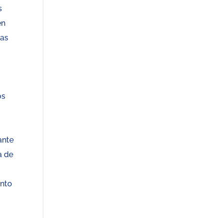
s
en
cas
os
ante
a de
unto