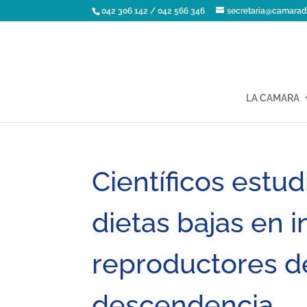
042 306 142 / 042 566 346
secretaria@camarad
LA CAMARA
Científicos estu
dietas bajas en 
reproductores d
descendencia.