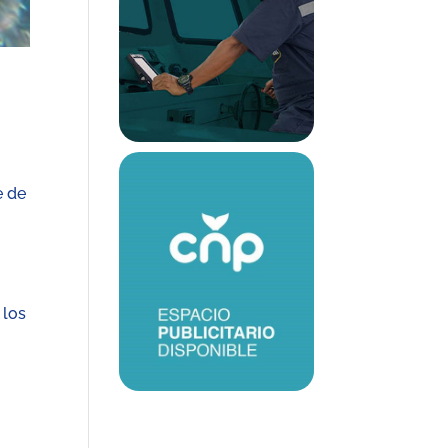
e de
 los