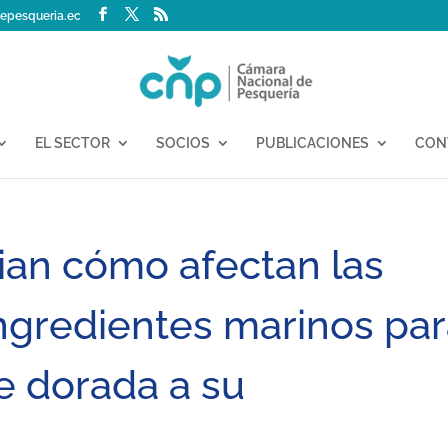
epesqueria.ec
EL SECTOR
SOCIOS
PUBLICACIONES
CON
dian cómo afectan las
ingredientes marinos pa
e dorada a su