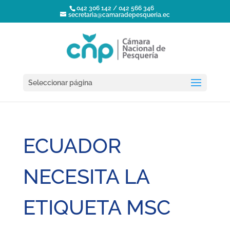
042 306 142 / 042 566 346
secretaria@camaradepesqueria.ec
Seleccionar página
ECUADOR
NECESITA LA
ETIQUETA MSC