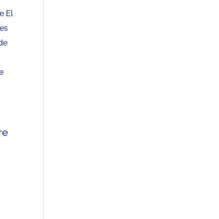
e El
nes
 de
e
re