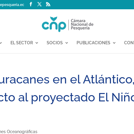
epesqueria.ec
EL SECTOR
SOCIOS
PUBLICACIONES
CON
uracanes en el Atlántico
cto al proyectado El Niñ
ones Oceanográficas