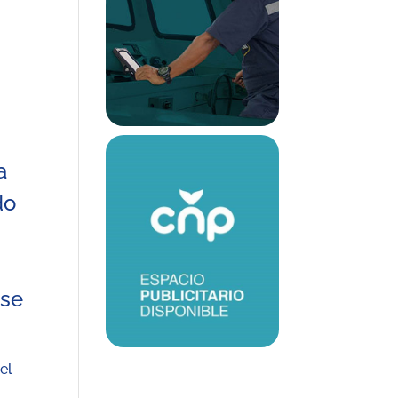
a
do
 se
el