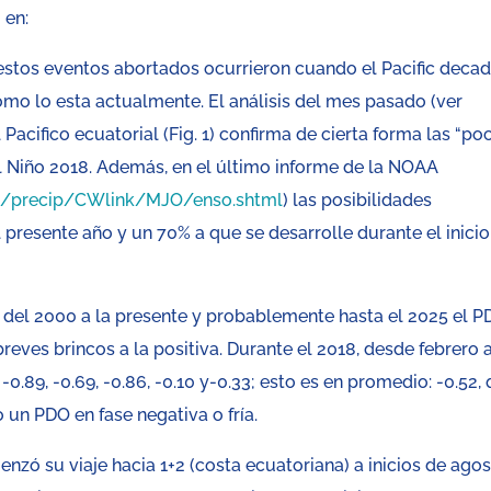
 en:
de estos eventos abortados ocurrieron cuando el Pacific decad
como lo esta actualmente. El análisis del mes pasado (ver
 Pacifico ecuatorial (Fig. 1) confirma de cierta forma las “po
l Niño 2018. Además, en el último informe de la NOAA
ts/precip/CWlink/MJO/enso.shtml
) las posibilidades
presente año y un 70% a que se desarrolle durante el inicio
s del 2000 a la presente y probablemente hasta el 2025 el 
breves brincos a la positiva. Durante el 2018, desde febrero 
 -0.89, -0.69, -0.86, -0.10 y-0.33; esto es en promedio: -0.52,
un PDO en fase negativa o fría.
zó su viaje hacia 1+2 (costa ecuatoriana) a inicios de ago