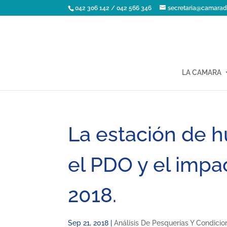
042 306 142 / 042 566 346
secretaria@camarad
LA CAMARA
La estación de h
el PDO y el impa
2018.
Sep 21, 2018
|
Análisis De Pesquerías Y Condici