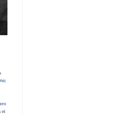
s
phic
pero
 el