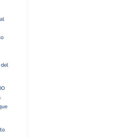
al
co
 del
PDO
a
 que
sto