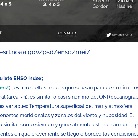
.esrl.noaa.gov/psd/enso/mei/
ariate ENSO index;
mei/
)
, es uno d ellos índices que se usan para determinar lo
ral (área 3.4), es similar o casi sinónimo del ONI (oceanogra
eis variables: Temperatura superficial del mar y atmosfera,
onentes meridionales y zonales del viento y nubosidad. El
 similar como siempre y generalmente están en armonía, 
 eventos en que brevemente se llegó o bordeo las condiciones