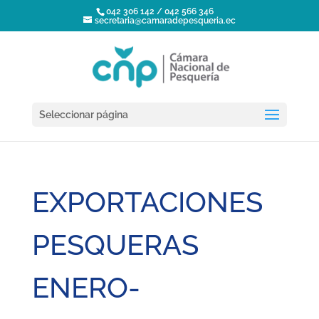
042 306 142 / 042 566 346
secretaria@camaradepesqueria.ec
Seleccionar página
EXPORTACIONES
PESQUERAS
ENERO-