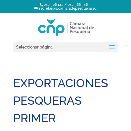
042 306 142 / 042 566 346
secretaria@camaradepesqueria.ec
Seleccionar página
EXPORTACIONES
PESQUERAS
PRIMER