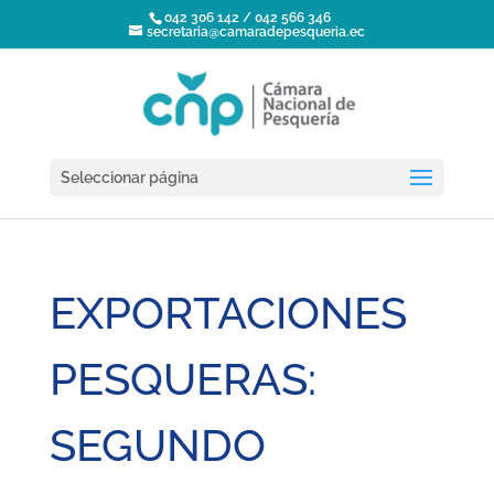
042 306 142 / 042 566 346
secretaria@camaradepesqueria.ec
Seleccionar página
EXPORTACIONES
PESQUERAS:
SEGUNDO