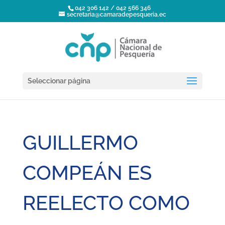
042 306 142 / 042 566 346
secretaria@camaradepesqueria.ec
Seleccionar página
GUILLERMO
COMPEÁN ES
REELECTO COMO