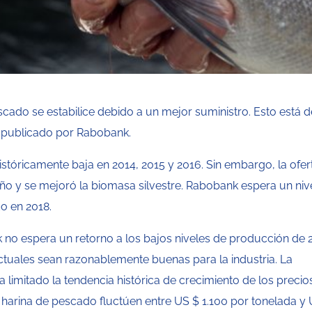
scado se estabilice debido a un mejor suministro. Esto está 
, publicado por Rabobank.
stóricamente baja en 2014, 2015 y 2016. Sin embargo, la ofer
ño y se mejoró la biomasa silvestre. Rabobank espera un niv
o en 2018.
 no espera un retorno a los bajos niveles de producción de 
ctuales sean razonablemente buenas para la industria. La
a limitado la tendencia histórica de crecimiento de los precio
a harina de pescado fluctúen entre US $ 1.100 por tonelada y