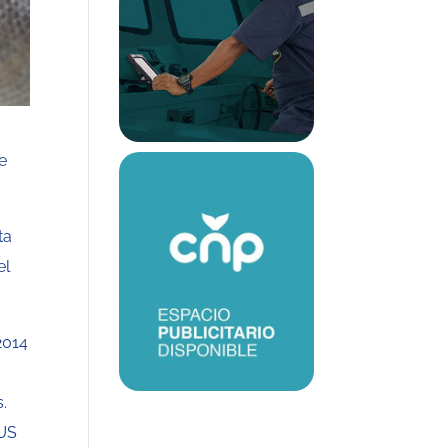
de
ta
el
2014
s.
 US