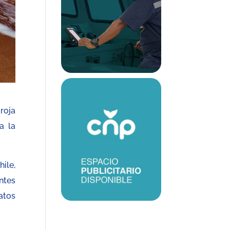
roja
a la
ile,
ntes
atos