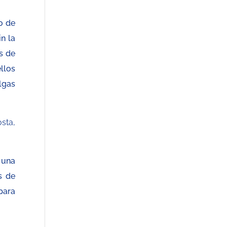
o de
n la
s de
llos
lgas
sta,
 una
s de
para