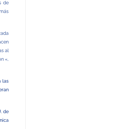
s de
, más
zada
acen
s al
ón «,
 las
eran
. de
nica