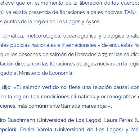
relieve que en el momento de la liberación de los cuerpo
), ya existía presencia de floraciones algales nocivas (FAN)
s puntos de la región de Los Lagos y Aysén.
 climática, meteorológica, oceanográfica y biológica anali
ntes públicas nacionales e internacionales y de encuestas h
que los desechos de salmón de liberados a 75 millas náutica
lación directa con las floraciones de algas nocivas en la regi
gado al Ministerio de Economía.
ijo: «El salmón vertido no tiene una relación causal con
en la región. Las condiciones climáticas y oceanográficas 
oraciones, más comúnmente llamada marea roja «.
ro Buschmann (Universidad de Los Lagos), Laura Farías (U
epción), Daniel Varela (Universidad de Los Lagos) y Mó