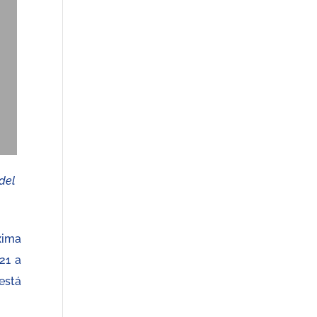
del
xima
21 a
está