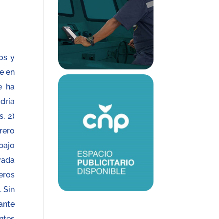
os y
ue en
e ha
dría
, 2)
rero
bajo
vada
eros
 Sin
ante
ntes