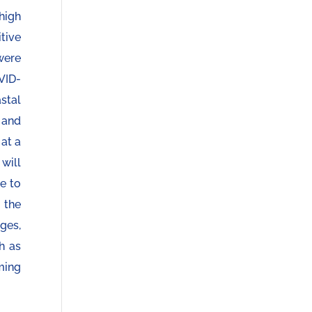
high
tive
were
VID-
astal
, and
 at a
 will
ue to
, the
ges,
h as
ming