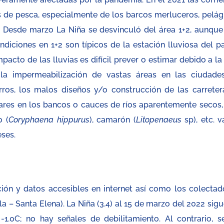
s de pesca, especialmente de los barcos merluceros, pelág
. Desde marzo La Niña se desvinculó del área 1+2, aunque
ndiciones en 1+2 son típicos de la estación lluviosa del pa
cto de las lluvias es difícil prever o estimar debido a la 
 la impermeabilización de vastas áreas en las ciudades
rros, los malos diseños y/o construcción de las carreter
res en los bancos o cauces de ríos aparentemente secos, 
 (
Coryphaena hippurus
), camarón (
Litopenaeus
sp), etc. v
eses.
ción y datos accesibles en internet así como los colectad
la – Santa Elena). La Niña (3.4) al 15 de marzo del 2022 sig
1.0C; no hay señales de debilitamiento. Al contrario, s