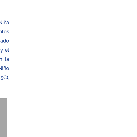
Niña
ntos
tado
y el
n la
Niño
5C),