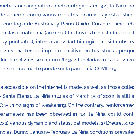
metros oceanográficos-meteorológicos en 3.4; la Niña po
e acuerdo con 1) varios modelos dinámicos y estadísticos
meteorología de Australia y Reino Unido. Durante enero-feb
ostas ecuatoriana (área 1+2): las lluvias han estado por de
uy puntuales), intensa actividad biológica ha sido obser
0-2022 ha tenido impacto positivo en los stocks pesqu
 Durante el 2021 se capturó 82 322 toneladas más que 2020.
de este incremento puede ser la pandemia COVID-19…
ta accessible on the internet is made, as well as those coll
Santa Elena). La Niña (3.4) as of March 15 of 2022, is still a
C; with no signs of weakening. On the contrary, reinforcemen
arameters has been observed in 3.4; la Niña could cont
o 1) various dynamic and statistical models, 2) L’heureux, (
ncies. During January-February La Niña conditions prevaile