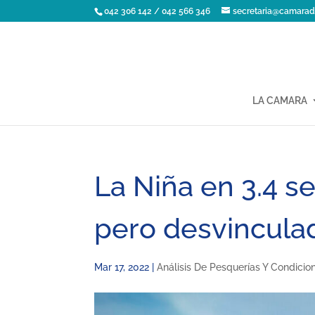
042 306 142 / 042 566 346
secretaria@camarad
LA CAMARA
La Niña en 3.4 se
pero desvinculad
Mar 17, 2022
|
Análisis De Pesquerías Y Condici