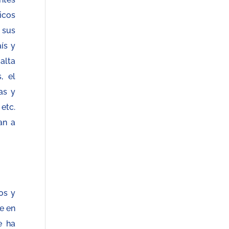
icos
 sus
ís y
alta
, el
as y
etc.
an a
os y
ue en
e ha