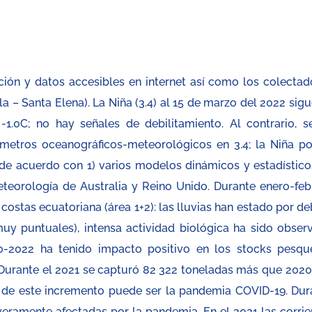
ción y datos accesibles en internet así como los colectad
la – Santa Elena). La Niña (3.4) al 15 de marzo del 2022 sig
1.0C; no hay señales de debilitamiento. Al contrario, s
metros oceanográficos-meteorológicos en 3.4; la Niña po
e acuerdo con 1) varios modelos dinámicos y estadísticos
meteorología de Australia y Reino Unido. Durante enero-feb
ostas ecuatoriana (área 1+2): las lluvias han estado por de
uy puntuales), intensa actividad biológica ha sido obser
0-2022 ha tenido impacto positivo en los stocks pesqu
 Durante el 2021 se capturó 82 322 toneladas más que 2020.
 de este incremento puede ser la pandemia COVID-19. Dur
eramente afectadas por la pandemia. En el 2021 las corrie