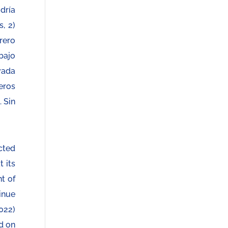
dría
, 2)
rero
bajo
vada
eros
 Sin
ected
t its
t of
inue
2022)
d on