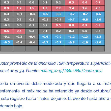
l valor promedio de la anomalía TSM (temperatura superficial 
en el área 3.4. Fuente:
wkteq_xz.gif (680×880) (noaa.gov)
.
sería un evento débil-moderado y que llegaría a su má
entemente, el máximo se ha extendido ya desde octubre/
este registro hasta finales de junio. El evento hasta ahora 
oderado bajo.