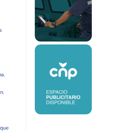
s
na,
n,
 que