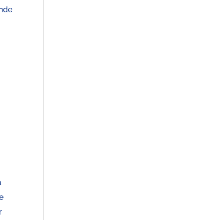
onde
a
e
r