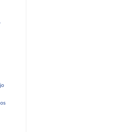
o
e
jo
dos
o