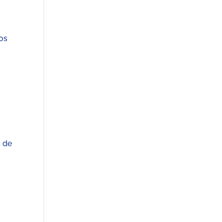
tos
s de