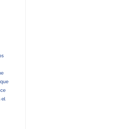
os
ue
 que
ace
 el