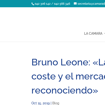
042 306 142 / 042 566 346
secretaria@camarad
LA CAMARA
Bruno Leone: «La
coste y el mercad
reconociendo»
Oct 15, 2019
|
Blog