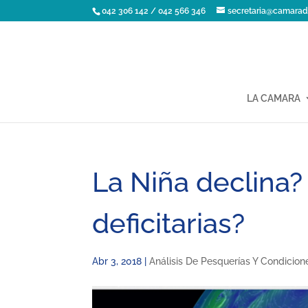
042 306 142 / 042 566 346
secretaria@camarad
LA CAMARA
La Niña declina? 
deficitarias?
Abr 3, 2018
|
Análisis De Pesquerías Y Condicio