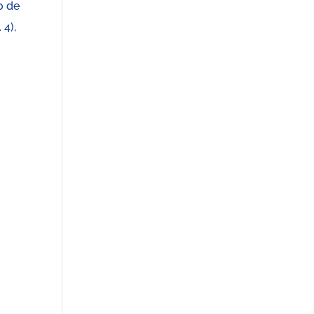
o de
 4),