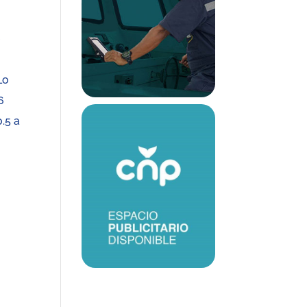
e
Lo
6
0.5 a