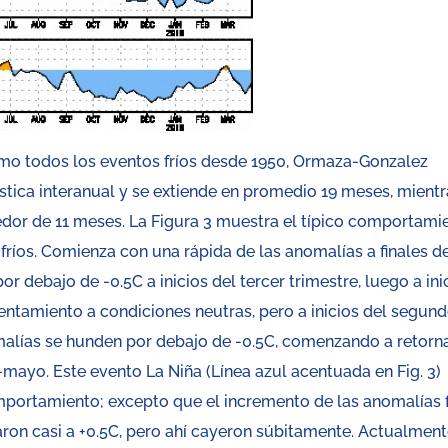
mo todos los eventos fríos desde 1950, Ormaza-Gonzalez
rística interanual y se extiende en promedio 19 meses, mient
dedor de 11 meses. La Figura 3 muestra el típico comportami
fríos. Comienza con una rápida de las anomalías a finales d
or debajo de -0.5C a inicios del tercer trimestre, luego a ini
entamiento a condiciones neutras, pero a inicios del segun
malías se hunden por debajo de -0.5C, comenzando a retorn
mayo. Este evento La Niña (Línea azul acentuada en Fig. 3)
omportamiento; excepto que el incremento de las anomalías 
ron casi a +0.5C, pero ahí cayeron súbitamente. Actualmente