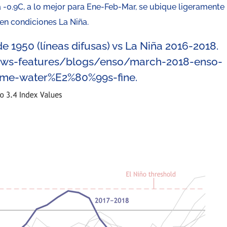
á -0.9C, a lo mejor para Ene-Feb-Mar, se ubique ligeramente
uen condiciones La Niña.
 1950 (líneas difusas) vs La Niña 2016-2018.
ews-features/blogs/enso/march-2018-enso-
me-water%E2%80%99s-fine
.