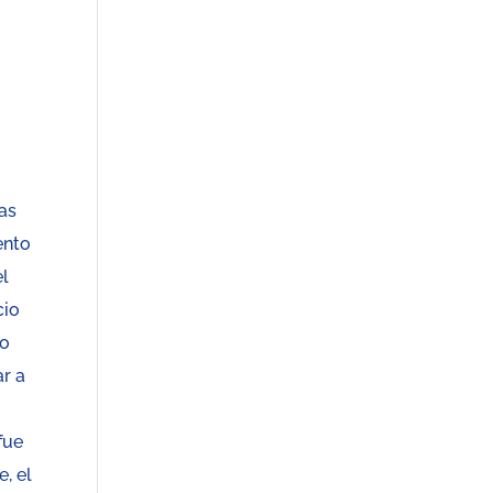
ras
ento
el
cio
do
ar a
fue
, el