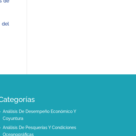
s de
 del
Categorías
Análisis De Desempeño Económico Y
Coyuntura
Análisis De Pesquerías Y Condiciones
Oceanográficas