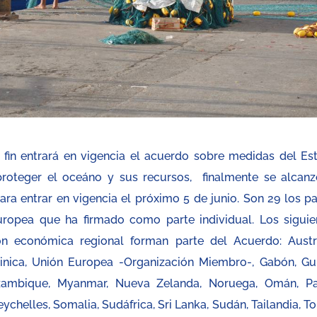
 fin entrará en vigencia el acuerdo sobre medidas del Es
proteger el oceáno y sus recursos, finalmente se alcanz
ra entrar en vigencia el próximo 5 de junio. Son 29 los pa
ropea que ha firmado como parte individual. Los siguie
ón económica regional forman parte del Acuerdo: Austra
inica, Unión Europea -Organización Miembro-, Gabón, Gu
Mozambique, Myanmar, Nueva Zelanda, Noruega, Omán, Pa
eychelles, Somalia, Sudáfrica, Sri Lanka, Sudán, Tailandia, T