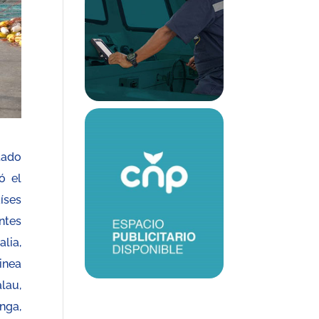
tado
ó el
íses
ntes
lia,
inea
lau,
onga,