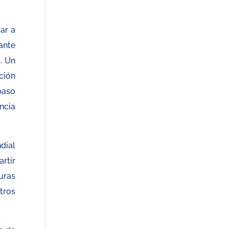
ar a
ante
. Un
ción
paso
ancia
dial
rtir
uras
tros