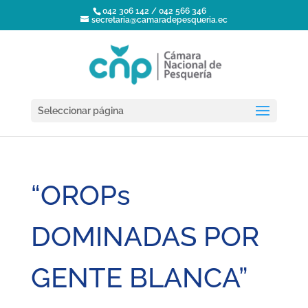
042 306 142 / 042 566 346
secretaria@camaradepesqueria.ec
Seleccionar página
“OROPs
DOMINADAS POR
GENTE BLANCA”