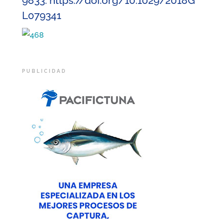
9833.
https://doi.org/10.1029/2018G
L079341