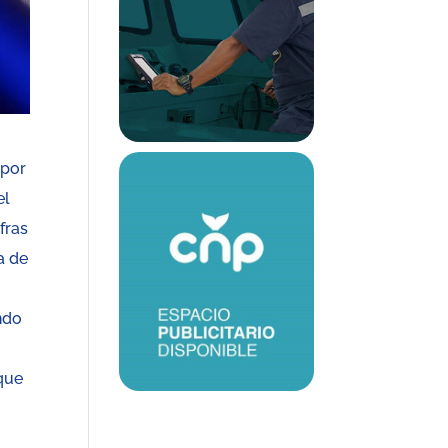
 por
el
ifras
a de
endo
que