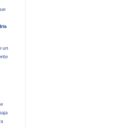
que
ría
e un
ente
l
te
baja
ra