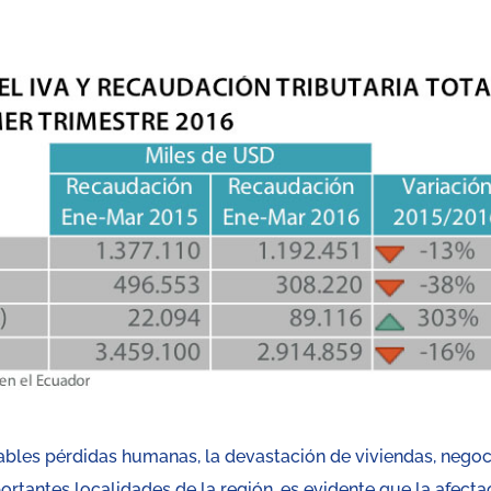
tables pérdidas humanas, la devastación de viviendas, nego
rtantes localidades de la región, es evidente que la afecta