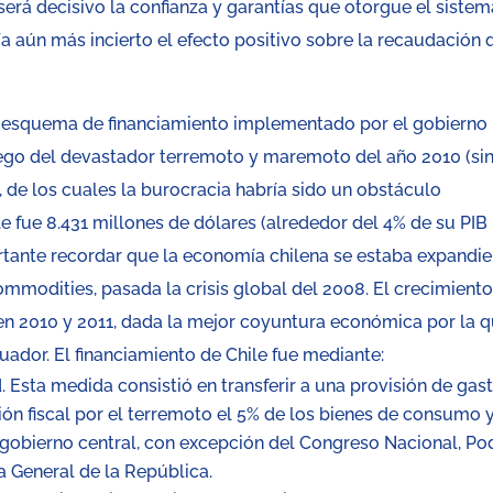
será decisivo la confianza y garantías que otorgue el sistem
a aún más incierto el efecto positivo sobre la recaudación 
a el esquema de financiamiento implementado por el gobierno
uego del devastador terremoto y maremoto del año 2010 (si
s, de los cuales la burocracia habría sido un obstáculo
le fue 8.431 millones de dólares (alrededor del 4% de su PIB
ortante recordar que la economía chilena se estaba expandi
ommodities, pasada la crisis global del 2008. El crecimient
en 2010 y 2011, dada la mejor coyuntura económica por la 
uador. El financiamiento de Chile fue mediante:
 Esta medida consistió en transferir a una provisión de gas
ión fiscal por el terremoto el 5% de los bienes de consumo y
gobierno central, con excepción del Congreso Nacional, Po
ía General de la República.