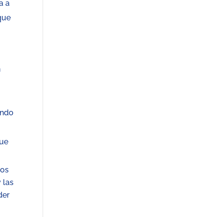
a a
que
n
endo
o
que
tos
 las
der