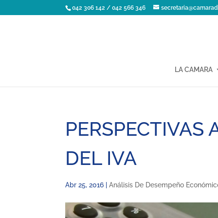
042 306 142 / 042 566 346
secretaria@camarad
LA CAMARA
PERSPECTIVAS 
DEL IVA
Abr 25, 2016
|
Análisis De Desempeño Económic