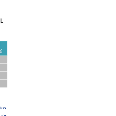
cios
ción