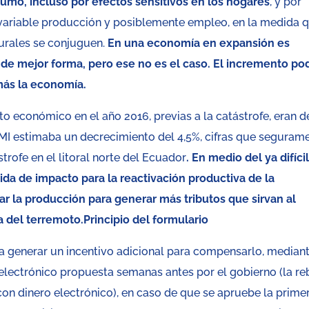
mo, incluso por efectos sensitivos en los hogares
, y por
 variable producción y posiblemente empleo, en la medida 
urales se conjuguen.
En una economía en expansión es
 de mejor forma, pero ese no es el caso. El incremento pod
más la economía.
o económico en el año 2016, previas a la catástrofe, eran d
FMI estimaba un decrecimiento del 4,5%, cifras que seguram
strofe en el litoral norte del Ecuador
. En medio del ya difíci
da de impacto para la reactivación productiva de la
r la producción para generar más tributos que sirvan al
a del terremoto.
Principio del formulario
ía generar un incentivo adicional para compensarlo, median
electrónico propuesta semanas antes por el gobierno (la re
on dinero electrónico), en caso de que se apruebe la prime