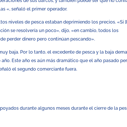
 operaciones de sus barcos, y también puede ser que no conf
las «, señaló el primer operador.
tos niveles de pesca estaban deprimiendo los precios. «Si [
uación se resolvería un poco», dijo, «en cambio, todos los
de perder dinero pero continúan pescando».
y baja. Por lo tanto, el excedente de pesca y la baja dem
do año. Este año es aún más dramático que el año pasado pe
eñaló el segundo comerciante fuera.
 apoyados durante algunos meses durante el cierre de la pes