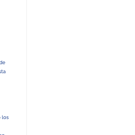
 de
sta
 los