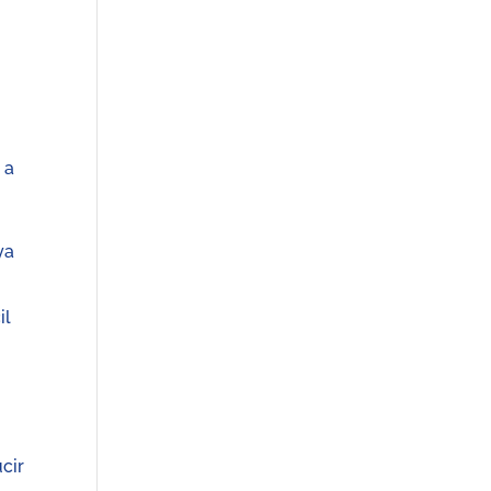
 a
ya
il
cir