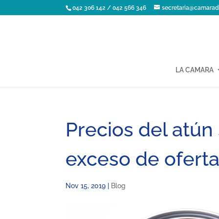
042 306 142 / 042 566 346
secretaria@camarad
LA CAMARA
Precios del atú
exceso de ofert
Nov 15, 2019
|
Blog