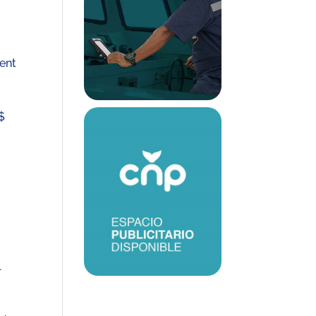
rent
$
l