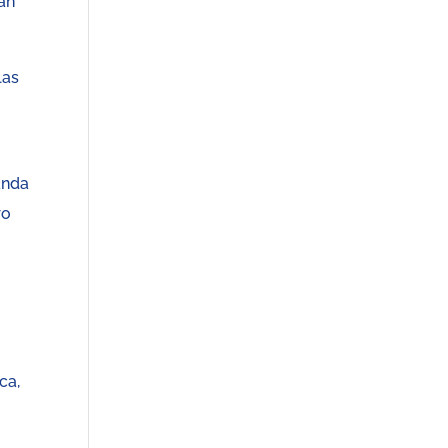
ían
las
anda
ro
ca,