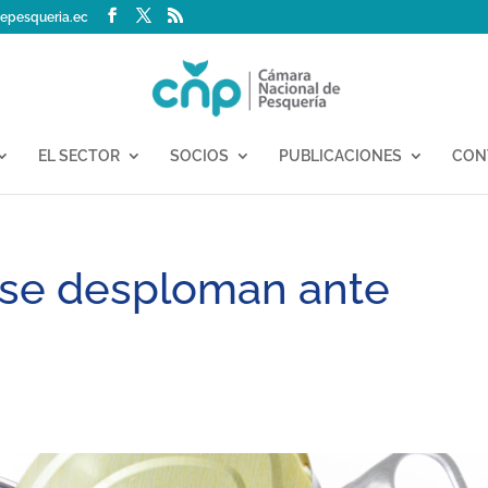
epesqueria.ec
EL SECTOR
SOCIOS
PUBLICACIONES
CON
n se desploman ante
a