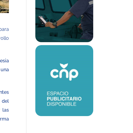
para
ollo
esia
 una
ntes
 del
 las
orma