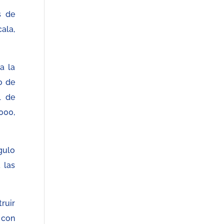
s de
ala,
a la
o de
l de
000,
gulo
 las
ruir
 con