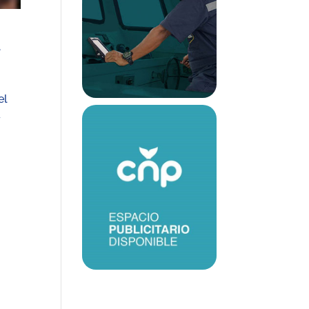
,
el
y