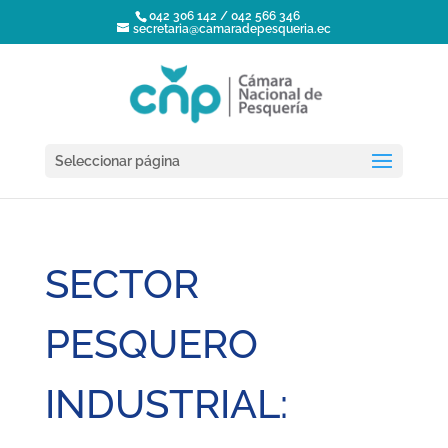
042 306 142 / 042 566 346
secretaria@camaradepesqueria.ec
Seleccionar página
SECTOR
PESQUERO
INDUSTRIAL: