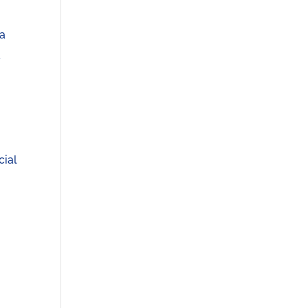
la
a
cial