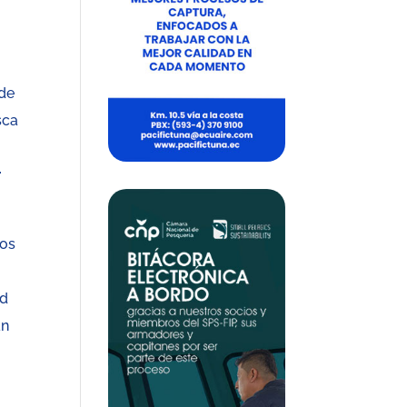
 de
sca
r
los
s
ad
an