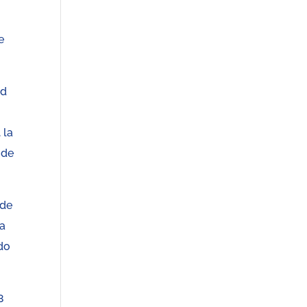
e
ad
 la
 de
 de
ra
ado
8