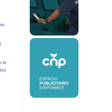
 su
d
o el
ctos