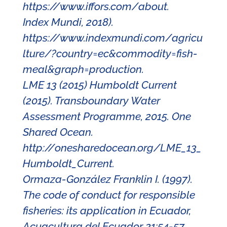
https://www.iffors.com/about.
Index Mundi, 2018).
https://www.indexmundi.com/agricu
lture/?country=ec&commodity=fish-
meal&graph=production.
LME 13 (2015) Humboldt Current
(2015). Transboundary Water
Assessment Programme, 2015. One
Shared Ocean.
http://onesharedocean.org/LME_13_
Humboldt_Current.
Ormaza-González Franklin I. (1997).
The code of conduct for responsible
fisheries: its application in Ecuador,
Acuacultura del Ecuador 21:54-57.