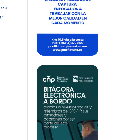
e se
ar