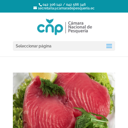
042 306 142 / 042 566 346
secretaria@camaradepesqueria.ec
Seleccionar página