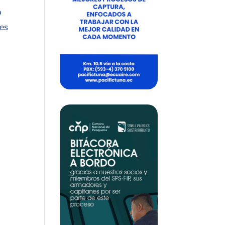
o
nes