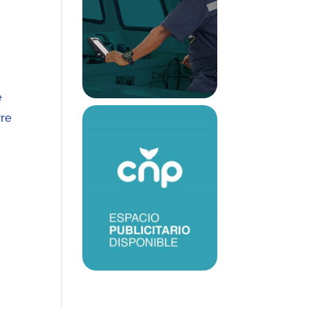
e
rre