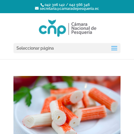
042 306 142 / 042 566 346
secretaria@camaradepesqueria.ec
Seleccionar página