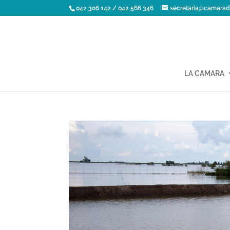
042 306 142 / 042 566 346
secretaria@camarad
LA CAMARA