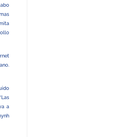
cabo
rmas
mita
ollo
rnet
rano.
uido
“Las
va a
uynh