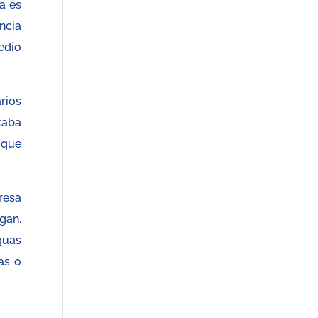
a es
ncia
edio
rios
taba
 que
resa
gan.
guas
as o