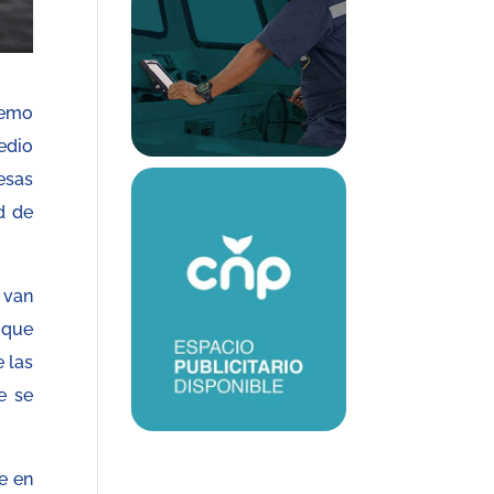
remo
edio
esas
d de
 van
 que
 las
e se
e en