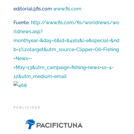
editorial@fis.com
www.fis.com
Fuente:
http://www.fis.com/fis/worldnews/wo
rldnews.asp?
monthyear=&day=6&id=84161&l=e&special=&nd
b=1%20target&utm_source=Clipper+Oil+Fishing
+News+-
+May+13&utm_campaign=fishing+news+10-4-
12&utm_medium=email