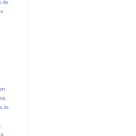
s de
os
.
men
ma.
, lo
s
ra.