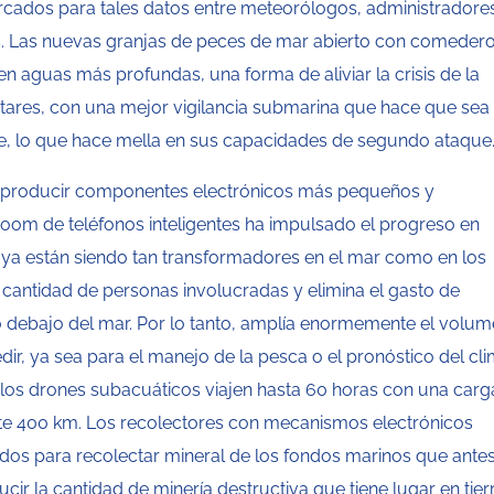
ercados para tales datos entre meteorólogos, administradore
s. Las nuevas granjas de peces de mar abierto con comeder
n aguas más profundas, una forma de aliviar la crisis de la
itares, con una mejor vigilancia submarina que hace que sea
se, lo que hace mella en sus capacidades de segundo ataque
de producir componentes electrónicos más pequeños y
om de teléfonos inteligentes ha impulsado el progreso en
 ya están siendo tan transformadores en el mar como en los
a cantidad de personas involucradas y elimina el gasto de
o debajo del mar. Por lo tanto, amplía enormemente el volu
r, ya sea para el manejo de la pesca o el pronóstico del cli
e los drones subacuáticos viajen hasta 60 horas con una carga
e 400 km. Los recolectores con mecanismos electrónicos
izados para recolectar mineral de los fondos marinos que ante
cir la cantidad de minería destructiva que tiene lugar en tier