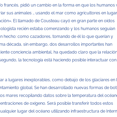
o francés, pidió un cambio en la forma en que los humanos 
íar sus animales … usando el mar como agricultores en luga
lización». El llamado de Cousteau cayó en gran parte en oídos
ologista recién estaba comenzando y los humanos seguían
an hecho: como cazadores, tomando de él lo que querían y
ltima década, sin embargo, dos desarrollos importantes han
ciente conciencia ambiental, ha quedado claro que la relació
segundo, la tecnología está haciendo posible interactuar con
 a lugares inexplorables, como debajo de los glaciares en 
lentamiento global. Se han desarrollado nuevas formas de bo
 los mares recopilando datos sobre la temperatura del océan
ntraciones de oxígeno. Será posible transferir todos estos
alquier lugar del océano utilizando infraestructura de Inter