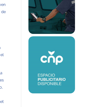
ven
r de
n
 el
la
tes
o,
net