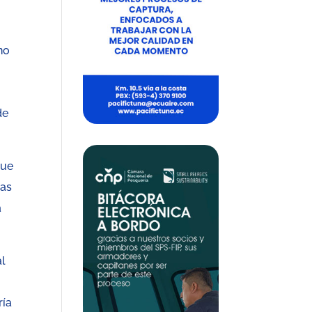
no
de
gue
las
a
al
ría