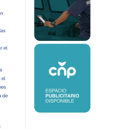
ón
das
r el
a
 el
nes
a de
;