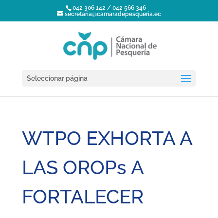
042 306 142 / 042 566 346
secretaria@camaradepesqueria.ec
Seleccionar página
WTPO EXHORTA A
LAS OROPs A
FORTALECER